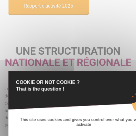
Rapport d'activité 2025
UNE STRUCTURATION
NATIONALE ET RÉGIONALE
COOKIE OR NOT COOKIE ?
Les Missions Locales ont un statut associatif et les présidents
That is the question !
de leurs conseils d'administration sont toujours des élus des
collectivités locales. Elles fédèrent au sein de leurs instances
associatives les élus des collectivités territoriales, les services
de l'Etat, France Travail, les partenaires économiques et
This site uses cookies and gives you control over what you 
activate
sociaux et du monde associatif.