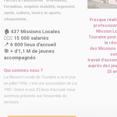
l'accès à l'autonomie : orientation,
formation, emploin mobilité, logement,
santé, culture, loisirs et sports,
citoyenneté...
Fresque réali
professionn
Mission L
🏠 437 Missions Locales
Touraine
pour
🙋🏽‍♂️ 15 000 salariés
le rés
📍 6 800 lieux d'accueil
des Missions
🎯 + d'1,1 M de jeunes
so
accompagnés
travail
d'acco
auprès des jeu
Qui sommes nous ?
25 an
La Mission Locale de Touraine a vu le jour
en juillet 1996, c'est une association de Loi
1901. Grâce à nos 25 lieux d'accueil, nous
sommes présents sur l'ensemble du
territoire.