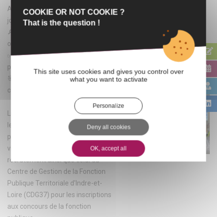
Au programme de cette demi-
COOKIE OR NOT COOKIE ?
journée :
That is the question !
🔎 Présentation des métiers et
organisation du travail
✅ Conditions d’emploi et
prérequis attendus
This site uses cookies and gives you control over
🎯 Focus sur les recrutements de
what you want to activate
contractuels
Personalize
Ludovic CAILLÉ a également pris
le temps de présenter aux
Deny all cookies
participants les sites internet de la
ville et de la métropole dédiés au
OK, accept all
recrutement ainsi que celui du
Centre de Gestion de la Fonction
Publique Territoriale d'Indre-et-
Loire (CDG37) pour les inscriptions
aux concours de la fonction